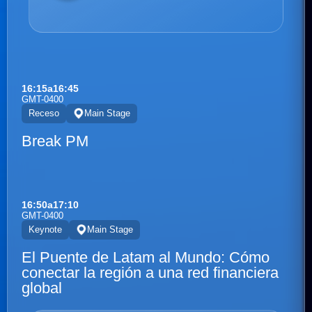
16:15
a
16:45
GMT-0400
Receso
Main Stage
Break PM
16:50
a
17:10
GMT-0400
Keynote
Main Stage
El Puente de Latam al Mundo: Cómo
conectar la región a una red financiera
global