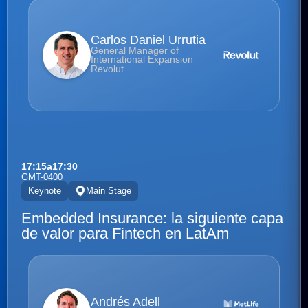
Carlos Daniel Urrutia
General Manager of
International Expansion
Revolut
17:15
a
17:30
GMT-0400
Keynote
Main Stage
Embedded Insurance: la siguiente capa
de valor para Fintech en LatAm
Andrés Adell