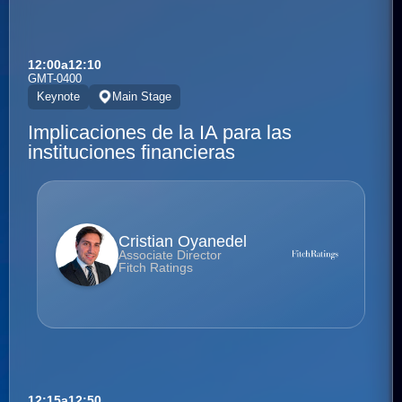
12:00
a
12:10
GMT-0400
Keynote
Main Stage
Implicaciones de la IA para las
instituciones financieras
Cristian Oyanedel
Associate Director
Fitch Ratings
12:15
a
12:50