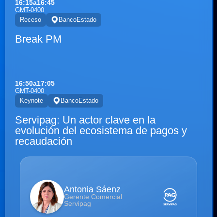
16:15
a
16:45
GMT-0400
Receso
BancoEstado
Break PM
16:50
a
17:05
GMT-0400
Keynote
BancoEstado
Servipag: Un actor clave en la
evolución del ecosistema de pagos y
recaudación
Antonia Sáenz
Gerente Comercial
Servipag