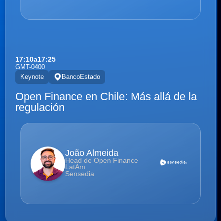
17:10
a
17:25
GMT-0400
Keynote
BancoEstado
Open Finance en Chile: Más allá de la
regulación
João Almeida
Head de Open Finance
LatAm
Sensedia