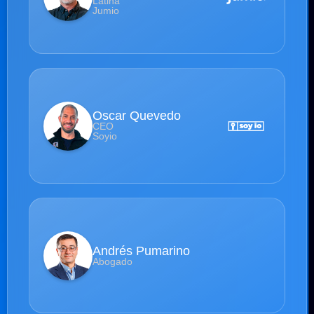
Latina
Jumio
Oscar Quevedo
CEO
Soyio
Andrés Pumarino
Abogado