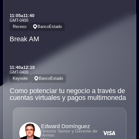
11:05
a
11:40
GMT-0400
Receso
BancoEstado
Break AM
11:40
a
12:10
GMT-0400
Keynote
BancoEstado
Como potenciar tu negocio a través de
cuentas virtuales y pagos multimoneda
Edward Domínguez
Director Senior y Gerente de
Ventas