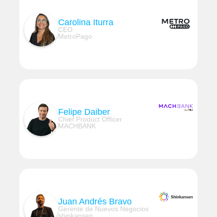
Carolina Iturra
CEO
MetroPago
Felipe Daiber
Chief Product Officer
MACHBANK
Juan Andrés Bravo
Gerente de Nuevos Negocios
shinkansen