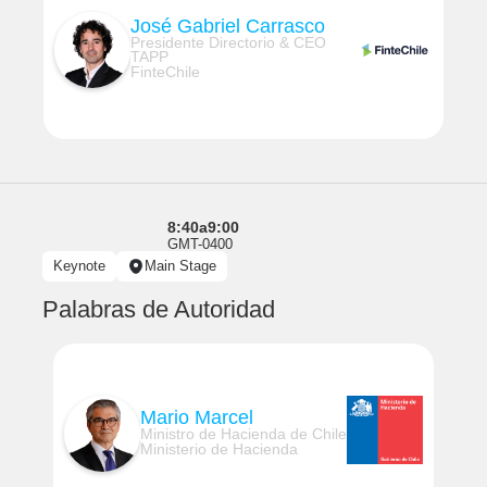
José Gabriel Carrasco
Presidente Directorio & CEO
TAPP
FinteChile
8:40
a
9:00
GMT-0400
Keynote
Main Stage
Palabras de Autoridad
Mario Marcel
Ministro de Hacienda de Chile
Ministerio de Hacienda