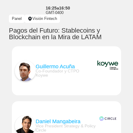
16:25
a
16:50
GMT-0400
Panel
Visión Fintech
Pagos del Futuro: Stablecoins y
Blockchain en la Mira de LATAM
Guillermo Acuña
Co-Foundador y CTPO
Koywe
Daniel Mangabeira
Vice President Strategy & Policy
Circle