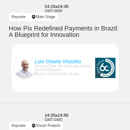
14:15
a
14:35
GMT-0400
Keynote
Main Stage
How Pix Redefined Payments in Brazil:
A Blueprint for Innovation
Luis Otavio Vissotto
Head of the Pix Security & Anti-
Fraud Division
Banco Central Do Brasil
14:25
a
14:50
GMT-0400
Keynote
Visión Fintech