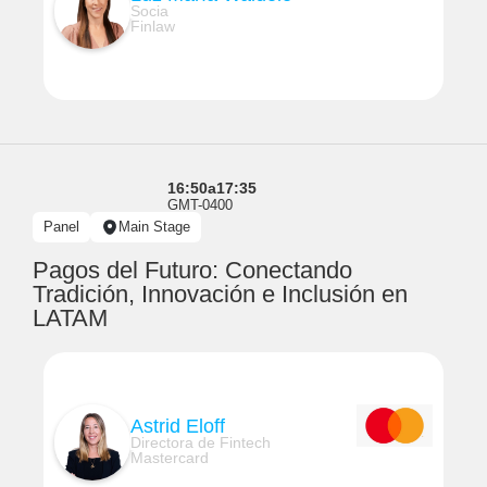
Socia
Finlaw
16:50
a
17:35
GMT-0400
Panel
Main Stage
Pagos del Futuro: Conectando
Tradición, Innovación e Inclusión en
LATAM
Astrid Eloff
Directora de Fintech
Mastercard