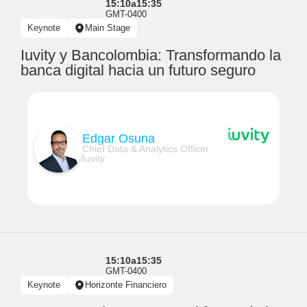
15:10
a
15:35
GMT-0400
Keynote
Main Stage
Iuvity y Bancolombia: Transformando la
banca digital hacia un futuro seguro
Edgar Osuna
Chief Data & Analytics Officer
Iuvity
15:10
a
15:35
GMT-0400
Keynote
Horizonte Financiero