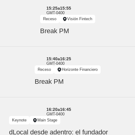
15:25
a
15:55
GMT-0400
Receso
Visión Fintech
Break PM
15:40
a
16:25
GMT-0400
Receso
Horizonte Financiero
Break PM
16:20
a
16:45
GMT-0400
Keynote
Main Stage
dLocal desde adentro: el fundador