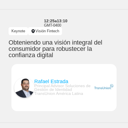
12:25
a
13:10
GMT-0400
Keynote
Visión Fintech
Obteniendo una visión integral del
consumidor para robustecer la
confianza digital
Rafael Estrada
Principal Advisor Soluciones de
Gestión de Identidad
TransUnion América Latina