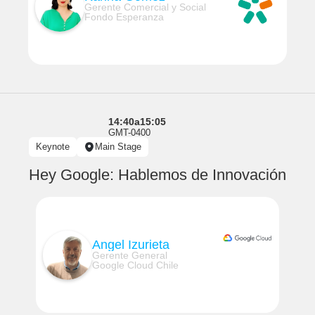
Gerente Comercial y Social
Fondo Esperanza
14:40
a
15:05
GMT-0400
Keynote
Main Stage
Hey Google: Hablemos de Innovación
Angel Izurieta
Gerente General
Google Cloud Chile