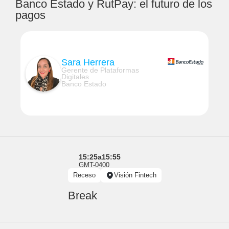
Banco Estado y RutPay: el futuro de los
pagos
Sara Herrera
Gerente de Plataformas
Digitales
Banco Estado
15:25
a
15:55
GMT-0400
Receso
Visión Fintech
Break