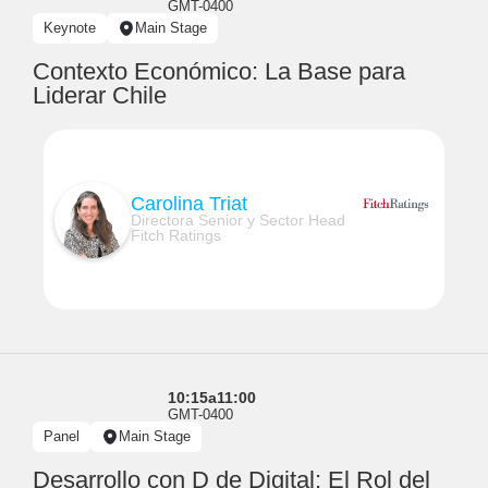
GMT-0400
Keynote
Main Stage
Contexto Económico: La Base para
Liderar Chile
Carolina Triat
Directora Senior y Sector Head
Fitch Ratings
10:15
a
11:00
GMT-0400
Panel
Main Stage
Desarrollo con D de Digital: El Rol del