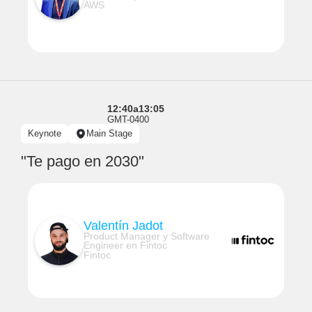
AWS
12:40
a
13:05
GMT-0400
Keynote
Main Stage
"Te pago en 2030"
Valentín Jadot
Product Manager y Software
Engineer en Fintoc
Fintoc