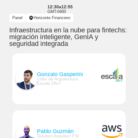
12:30
a
12:55
GMT-0400
Panel
Horizonte Financiero
Infraestructura en la nube para fintechs:
migración inteligente, GenIA y
seguridad integrada
Gonzalo Gasperini
Líder de Arquitectura
Escala 24x7
Pablo Guzmán
Solution Arquitect FSI