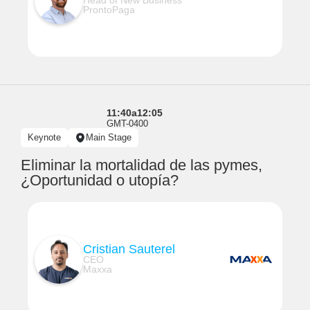
Head of New Business
ProntoPaga
11:40
a
12:05
GMT-0400
Keynote
Main Stage
Eliminar la mortalidad de las pymes,
¿Oportunidad o utopía?
Cristian Sauterel
CEO
Maxxa