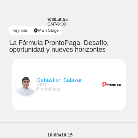
9:30
a
9:55
GMT-0400
Keynote
Main Stage
La Fórmula ProntoPaga. Desafío,
oportunidad y nuevos horizontes
Sebastián Salazar
CEO
ProntoPaga
10:00
a
10:15