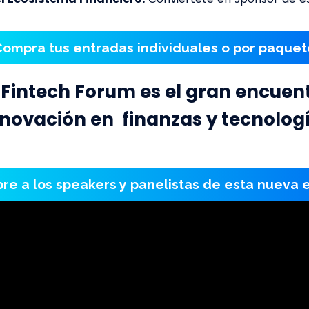
Compra tus entradas individuales o por paquet
 Fintech Forum es el gran encuen
nnovación en finanzas y tecnologí
re a los speakers y panelistas de esta nueva e