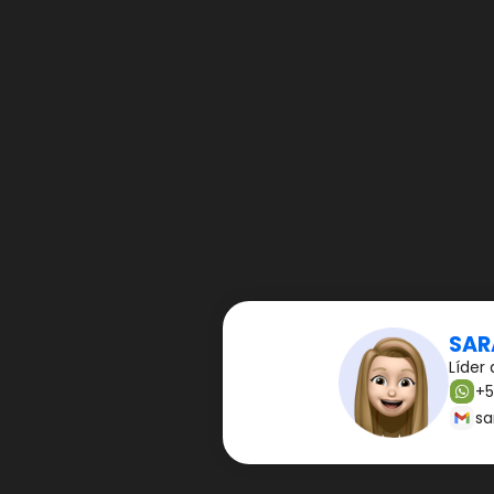
SAR
Líder 
+5
sa