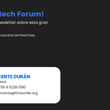
ntech Forum!
wsletter sobre esta gran
ivacidad de FinteChile.
CENTE DURÁN
ista
+56 9 5228 0190
vicente@fintechile.org