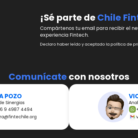
¡Sé parte de
Chile Fi
Compártenos tu email para recibir el ne
experiencia Fintech.
Declaro haber leído y aceptado la política de pr
Comunícate
con nosotros
A POZO
VI
de Sinergias
Anal
6 9 4987 4494
ra@fintechile.org