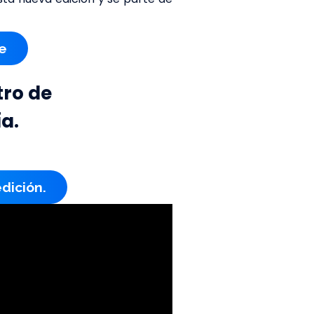
e
tro de
a.
dición.