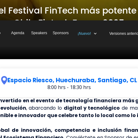
el Festival FinTech más potent
Chile Fintech Forum 2025
o
Agenda
Speakers
Sponsors
¡Nuevo!
Versiones anteri
Compra tus entradas acá
Espacio Riesco, Huechuraba, Santiago, CL
8:00 hrs - 18:30 hrs
onvertido en el evento de tecnología financiera más
 evolución
, abarcando lo
digital y tecnológico
de ma
nible e innovador
que celebre tanto lo local como lo
obal de innovación, competencia e inclusión fina
l Ecosistema Financiero.
Conviértete en Sponsor de es