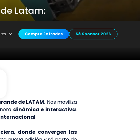
e de Latam:
Compra Entradas
Sé Sponsor 2026
ores
 grande de LATAM.
Nos moviliza
nera
dinámica e interactiva
.
 internacional
.
nciera, donde convergen las
ta nueva edición y sé parte de