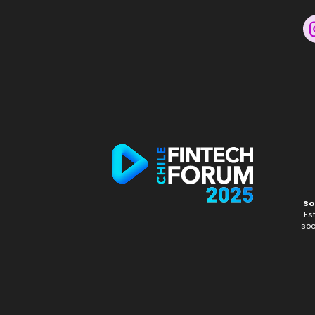
So
Es
soc